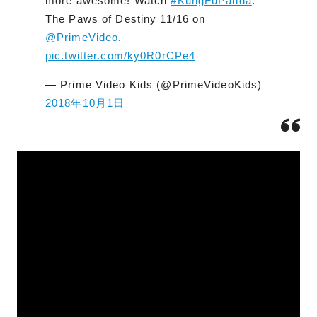
more awesome! Watch
#KungFuPanda
:
The Paws of Destiny 11/16 on
@PrimeVideo
.
pic.twitter.com/ky0R0rCPe4
— Prime Video Kids (@PrimeVideoKids)
2018年10月1日