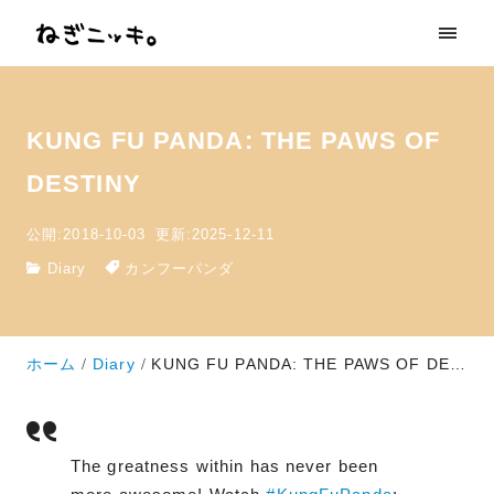
KUNG FU PANDA: THE PAWS OF
DESTINY
公開:2018-10-03
更新:2025-12-11
Diary
カンフーパンダ
ホーム
Diary
KUNG FU PANDA: THE PAWS OF DESTINY
The greatness within has never been