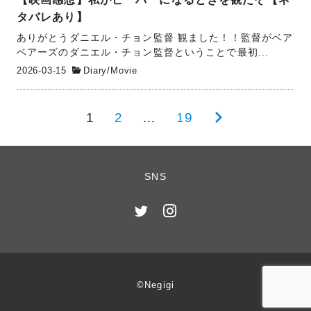
タバレあり】
ありがとうダニエル・チョン監督 観ました！！監督がベア
ベアーズのダニエル・チョン監督ということで最初...
2026-03-15
Diary
/
Movie
投
1
2
…
19
次
稿
の
の
ペ
SNS
ペ
ー
ー
ジ
ジ
送
り
©Negigi