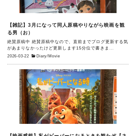
【雑記】3月になって同人原稿やりながら映画を観
る男（お）
絶賛原稿中 絶賛原稿中なので、直前までブログ更新する気
があまりなかったけど更新します15分位で書きま...
2026-03-22
Diary
/
Movie
【映画感想】私がビーバーになるときを観たぞ【ネ