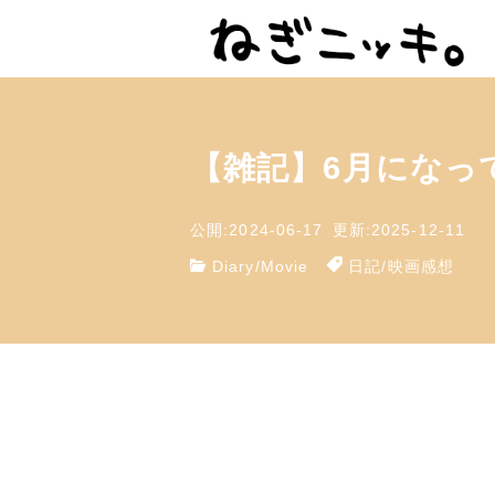
【雑記】6月になっ
公開:2024-06-17
更新:2025-12-11
Diary
/
Movie
日記
/
映画感想