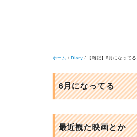
ホーム
Diary
【雑記】6月になってる
6月になってる
最近観た映画とか