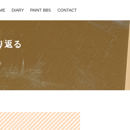
ME
DIARY
PAINT BBS
CONTACT
り返る