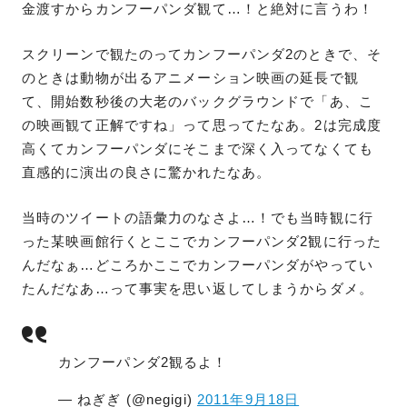
金渡すからカンフーパンダ観て…！と絶対に言うわ！
スクリーンで観たのってカンフーパンダ2のときで、そ
のときは動物が出るアニメーション映画の延長で観
て、開始数秒後の大老のバックグラウンドで「あ、こ
の映画観て正解ですね」って思ってたなあ。2は完成度
高くてカンフーパンダにそこまで深く入ってなくても
直感的に演出の良さに驚かれたなあ。
当時のツイートの語彙力のなさよ…！でも当時観に行
った某映画館行くとここでカンフーパンダ2観に行った
んだなぁ…どころかここでカンフーパンダがやってい
たんだなあ…って事実を思い返してしまうからダメ。
カンフーパンダ2観るよ！
— ねぎぎ (@negigi)
2011年9月18日