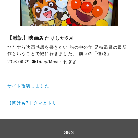
【雑記】映画みたりした6月
ひたすら映画感想を書きたい 箱の中の羊 是枝監督の最新
作ということで観に行きました。 前回の「怪物」...
2026-06-29
Diary
/
Movie
ねぎぎ
投
サイト改装しました
稿
ナ
【関けも7】クマとトリ
ビ
ゲ
ー
SNS