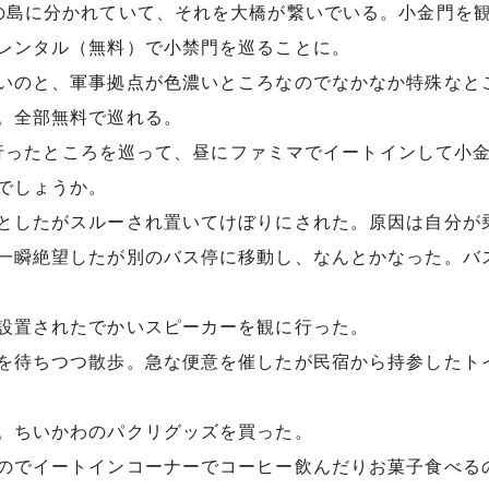
の島に分かれていて、それを大橋が繋いでいる。小金門を
レンタル（無料）で小禁門を巡ることに。
いのと、軍事拠点が色濃いところなのでなかなか特殊なと
。全部無料で巡れる。
rが行ったところを巡って、昼にファミマでイートインして
でしょうか。
としたがスルーされ置いてけぼりにされた。原因は自分が
一瞬絶望したが別のバス停に移動し、なんとかなった。バ
設置されたでかいスピーカーを観に行った。
を待ちつつ散歩。急な便意を催したが民宿から持参したト
。ちいかわのパクリグッズを買った。
のでイートインコーナーでコーヒー飲んだりお菓子食べる