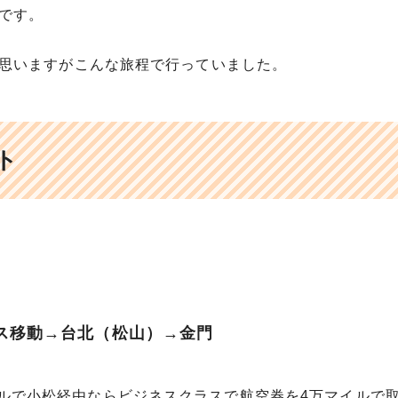
です。
思いますがこんな旅程で行っていました。
ト
ス移動→台北（松山）→金門
ルで小松経由ならビジネスクラスで航空券を4万マイルで