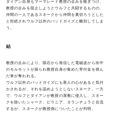
ダイアン自身もマーマレード教授の企みを嗅ぎつけ、
教授の企みを阻止しようとウルフと共闘するものの、
仲間の一人であるスネークから仲間を裏切ろうとした
と拒絶されウルフ以外のバッドガイズと離別してしま
う。
結
教授の企みにより、隕石から発信した電磁波から街中
のモルモットが操られ教授自身が集めた寄付金を積ん
だ車が奪われる。
ウルフ以外のバッドガイズにも善人の心があると気付
かされるが、それを認めようとしないスネーク。一方
で、ウルフとダイアンが教授の屋敷に侵入し、スネー
クを除いたシャーク、ピラニア、タランチュラと合流
するが、スネークが教授側についたことが判明。