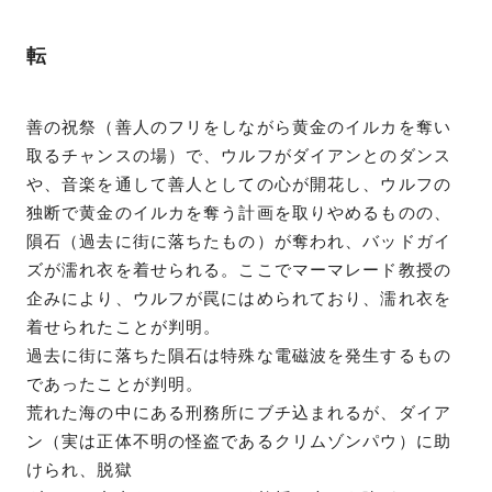
転
善の祝祭（善人のフリをしながら黄金のイルカを奪い
取るチャンスの場）で、ウルフがダイアンとのダンス
や、音楽を通して善人としての心が開花し、ウルフの
独断で黄金のイルカを奪う計画を取りやめるものの、
隕石（過去に街に落ちたもの）が奪われ、バッドガイ
ズが濡れ衣を着せられる。ここでマーマレード教授の
企みにより、ウルフが罠にはめられており、濡れ衣を
着せられたことが判明。
過去に街に落ちた隕石は特殊な電磁波を発生するもの
であったことが判明。
荒れた海の中にある刑務所にブチ込まれるが、ダイア
ン（実は正体不明の怪盗であるクリムゾンパウ）に助
けられ、脱獄