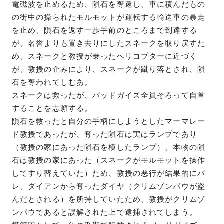
電磁波を止めるため、隕石を奪還し、車に積んだもの
の街中の操られたモルモットが運転する輸送車の暴走
を止め、隕石を返す一歩手前のところまで到達する
が、名誉よりも置き去りにしたスネークを取り戻すた
め、スネークと教授が乗ったヘリコプターに近づく
が、教授の企みにより、スネークが蹴り落とされ、隕
石を奪われてしむあ。
スネークは救ったが、バッドガイズ全員そろって自首
することを志願する。
隕石を救ったと自分の手柄にしようとしたマーマレー
ド教授であったが、奪った隕石は実はランプであり
（教授の家にあった隕石を模したランプ）、本物の隕
石は教授の家にあった（スネークがモルモットを操作
してすり替えていた）ため、教授の悪行が結果的にバ
レ、ダイアンから奪ったダイヤ（クリムゾンパウが盗
んだとされる）を所持していたため、教授がクリムゾ
ンパウであると誤解された上で逮捕されてしまう。