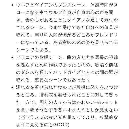
ウルフとダイアンのダンスシーン。体感時間がス
ローになる中でウルフ自身が自身の心の声を聞
き、善の心があることにダイアンを通して気付か
されるシーン。今まで受けてきた自分への偏見が
取れて、周りの人間が怖がるどころかフレンドリ
ーになっている、ある意味未来の姿を見せられる
シーンでもある。
ピラニアの歌唱シーン。曲の入り方も署長の視線
を逸らすための作戦であったものの、歌唱や前述
のダンスを通してバッドガイズと人々の間の壁が
取れる、重要なシーンでもあったり
濡れ衣を着せられたウルフが教授に怒りをぶつけ
るところ。濡れ衣を着せられたことに対して怒っ
た一方で、周りの人々からはかわいいモルモット
を食い殺そうとする悪いオオカミとしか見えない
（パトランプの赤い光も相まってより、攻撃的な
ように見えるのもGOOD)