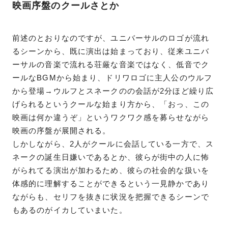
映画序盤のクールさとか
前述のとおりなのですが、ユニバーサルのロゴが流れ
るシーンから、既に演出は始まっており、従来ユニバ
ーサルの音楽で流れる荘厳な音楽ではなく、低音でク
ールなBGMから始まり、ドリワロゴに主人公のウルフ
から登場→ウルフとスネークのの会話が2分ほど繰り広
げられるというクールな始まり方から、「おっ、この
映画は何か違うぞ」というワクワク感を募らせながら
映画の序盤が展開される。
しかしながら、2人がクールに会話している一方で、ス
ネークの誕生日嫌いであるとか、彼らが街中の人に怖
がられてる演出が加わるため、彼らの社会的な扱いを
体感的に理解することができるという一見静かであり
ながらも、セリフを抜きに状況を把握できるシーンで
もあるのがイカしていまいた。