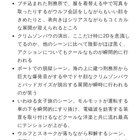
ブチ込まれた刑務所で、服を着替える中で写真を
取ったりするがウルフ会話をしながらもいい顔を
きめたりと、表向きはシリアスながらもコミカル
な展開が迎えられるところ
クリムゾンパウの演出。ここだけ特に2Dを意識し
てるのか、他のシーンに比べて陰影がほぼ黒く、
アクションについてもクールなものが瞬間的に行
われる
ボートでの脱獄シーン。海の上に建つ刑務所から
巨大な爆発音がする中でドヤ顔なクリムゾンパウ
とバッドガイズが脱出する展開が瞬時に行われる
のが笑う
いわゆる女子旅のシーン。モルモットが運転する
車の下を瞬間的にすり抜け、電磁波を妨害する装
置を取り付けるなどクールな洋楽と共に流れ最高
にテンションが上がる。
ウルフとスネークが落ちながら和解するシーン。