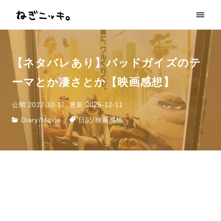
【ネタバレあり】バッドガイズのテ
ーマとか凄さとか【映画感想】
公開:2022-10-12
更新:2025-12-11
Diary
/
Movie
日記
/
映画感想