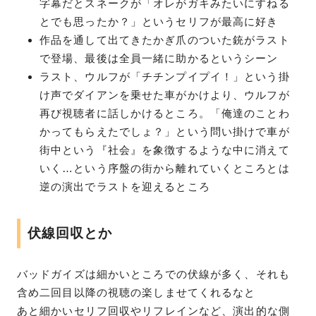
字幕だとスネークが「オレがガキみたいにすねる
とでも思ったか？」というセリフが最高に好き
作品を通して出てきたかぎ爪のついた銃がラスト
で登場、最後は全員一緒に助かるというシーン
ラスト、ウルフが「チチンプイプイ！」という掛
け声でダイアンを乗せた車がかけより、ウルフが
再び視聴者に話しかけるところ。「俺達のことわ
かってもらえたでしょ？」という問い掛けで車が
街中という『社会』を象徴するような中に消えて
いく…という序盤の街から離れていくところとは
逆の演出でラストを迎えるところ
伏線回収とか
バッドガイズは細かいところでの伏線が多く、それも
含め二回目以降の視聴の楽しませてくれるなと
あと細かいセリフ回収やリフレインなど、演出的な側