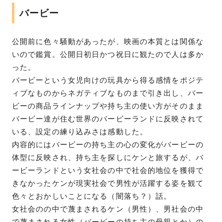
バービー
公開前に色々騒動があったが、映画の本質とは関係な
いので鑑賞。公開日初日かつ祝日に観たので人は多か
った。
バービーという女児向けの玩具から得る感情をポジテ
ィブなものからネガティブなものまで引き出し、バー
ビーの商品ラインナップや持ち主の使い方がそのまま
バービー達が住む世界のバービーランドに反映されて
いる、設定の練り込みさは感動した。
内容的にはバービーの持ち主の心の変化がバービーの
体型に反映され、持ち主を探しにケンと旅するが、バ
ービーランドという女社会の中で社会的地位を獲得で
きなかったケンが現実社会で男性が活躍する姿を観て
色々とおかしいことになる（闇落ち？）話。
女社会のの中で蔑まされるケン（男性）、男社会の中
で蔑まされる女性（バービーの持ち主の母親とか）の