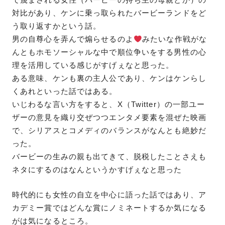
対比があり、ケンに乗っ取られたバービーランドをど
う取り返すかという話。
男の自尊心を弄んで煽らせるのよ
みたいな作戦がな
んともホモソーシャルな中で順位争いをする男性の心
理を活用している感じがすげぇなと思った。
ある意味、ケンも裏の主人公であり、ケンはケンらし
くあれといった話ではある。
いじわるな言い方をすると、X（Twitter）の一部ユー
ザーの意見を織り交ぜつつエンタメ要素を混ぜた映画
で、シリアスとコメディのバランスがなんとも絶妙だ
った。
バービーの生みの親も出てきて、脱税したことさえも
ネタにするのはなんというかすげぇなと思った
時代的にも女性の自立を中心に語った話ではあり、ア
カデミー賞ではどんな賞にノミネートするか気になる
がは気になるところ。