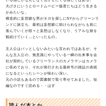
大げさにいうとロードムービー版君たちはどう生きる
かみたいな。
構造的に妄想癖な男がネガを探しにNYからグリーンラ
ンドに旅立ち、最初は妄想癖に助けられながらも前に
進んでいくが段々と妄想はしなくなり、リアルな旅を
観続けていく…といったもの。
主人公はパッとしないみたいな言われではあるが、そ
んな主人公の、無意識にやっている一瞬の出来事を会
社が契約しているフリーランスのカメラマンはカメラ
に収めており、それが発行される最終号の雑誌の表紙
になるといったシーンが味わい深い。
元の小説もあるので図書館で取り寄せてみました。短
編なのですぐ読める・・はず
読んだ本とか