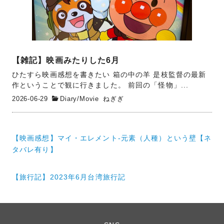
【雑記】映画みたりした6月
ひたすら映画感想を書きたい 箱の中の羊 是枝監督の最新
作ということで観に行きました。 前回の「怪物」...
2026-06-29
Diary
/
Movie
ねぎぎ
投
【映画感想】マイ・エレメント-元素（人種）という壁【ネ
稿
タバレ有り】
ナ
【旅行記】2023年6月台湾旅行記
ビ
ゲ
ー