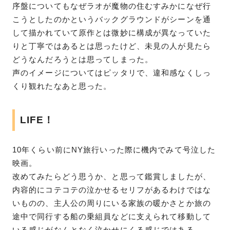
序盤についてもなぜラオが魔物の住むすみかになぜ行
こうとしたのかというバックグラウンドがシーンを通
して描かれていて原作とは微妙に構成が異なっていた
りと丁寧ではあるとは思ったけど、未見の人が見たら
どうなんだろうとは思ってしまった。
声のイメージについてはピッタリで、違和感なくしっ
くり観れたなあと思った。
LIFE！
10年くらい前にNY旅行いった際に機内でみて号泣した
映画。
改めてみたらどう思うか、と思って鑑賞しましたが、
内容的にコテコテの泣かせるセリフがあるわけではな
いものの、主人公の周りにいる家族の暖かさとか旅の
途中で同行する船の乗組員などに支えられて移動して
いる感じがなんとなく泣かせにくる感じではある。