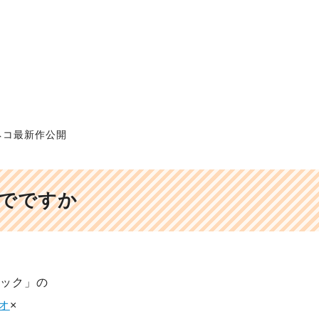
ネコ最新作公開
でですか
レック」の
オ
×