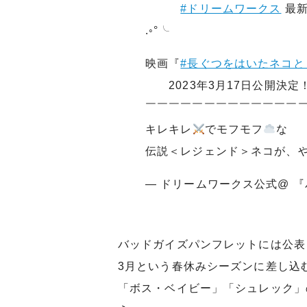
#ドリームワークス
最
.◦°╰
映画『
#長ぐつをはいたネコと
2023年3月17日公開決定
￣￣￣￣￣￣￣￣￣￣￣￣￣
キレキレ
でモフモフ
な
伝説＜レジェンド＞ネコが、
— ドリームワークス公式@ 『バッ
バッドガイズパンフレットには公表
3月という春休みシーズンに差し込
「ボス・ベイビー」「シュレック」