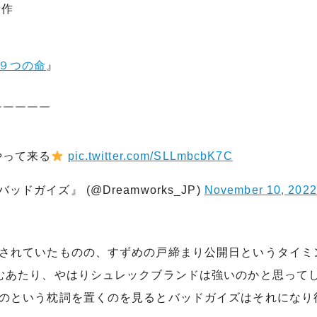
新作
９つの命
』
！
￣￣￣￣￣
やって来る
pic.twitter.com/SLLmbcbK7C
ドガイズ』 (@Dreamworks_JP)
November 10, 2022
されていたものの、すずめの戸締まり公開日というタイミ
むあたり、やはりシュレックブランドは強いのかと思って
のという枕詞を置くのを見るとバッドガイズはそれになり