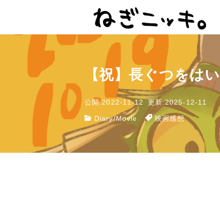
【祝】長ぐつをはい
公開:2022-11-12
更新:2025-12-11
Diary
/
Movie
映画感想