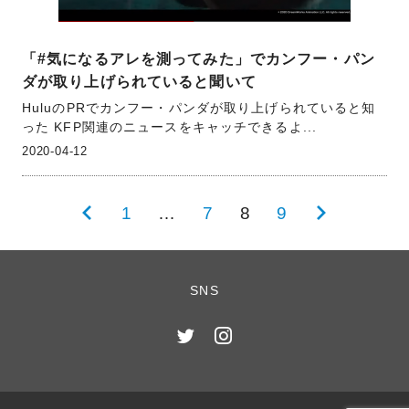
「#気になるアレを測ってみた」でカンフー・パン
ダが取り上げられていると聞いて
HuluのPRでカンフー・パンダが取り上げられていると知
った KFP関連のニュースをキャッチできるよ...
2020-04-12
投
前
1
…
7
8
9
次
稿
の
の
の
ペ
ペ
SNS
ペ
ー
ー
ー
ジ
ジ
ジ
送